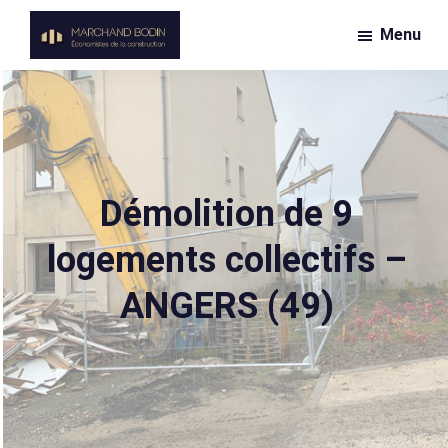
Passer
Menu
au
Marchand
contenu
Économiste
Bodin
principal
de
la
construction
Démolition de 9
logements collectifs –
ANGERS (49)