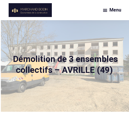
Passer
Menu
au
Marchand
contenu
Économiste
Bodin
principal
de
la
construction
Démolition de 3 ensembles
collectifs – AVRILLE (49)