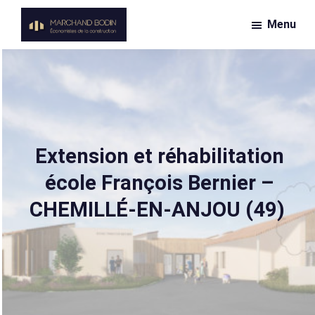
Passer
Menu
au
Marchand
contenu
Économiste
Bodin
principal
de
la
construction
Extension et réhabilitation
école François Bernier –
CHEMILLÉ-EN-ANJOU (49)