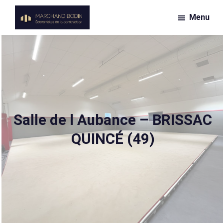
Passer
Menu
au
Marchand
contenu
Économiste
Bodin
principal
de
la
construction
Salle de l Aubance – BRISSAC
QUINCÉ (49)